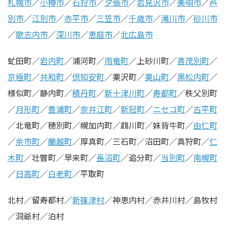
札幌市
／
小樽市
／
石狩市
／
夕張市
／
岩見沢市
／
美唄市
／
芦
別市
／
江別市
／
赤平市
／
三笠市
／
千歳市
／
滝川市
／
砂川市
／
歌志内市
／
深川市
／
恵庭市
／
北広島市
虻田町／
岩内町
／浦河町／
雨竜町
／上砂川町／
喜茂別町
／
京極町
／
共和町
／
倶知安町
／栗沢町／
栗山町
／
黒松内町
／
様似町／静内町／
積丹町
／
新十津川町
／
寿都町
／秩父別町
／
月形町
／
豊浦町
／
奈井江町
／
新冠町
／
ニセコ町
／
古平町
／北竜町／穂別町／幌加内町／鵡川町／妹背牛町／
由仁町
／
余市町
／
蘭越町
／厚真町／三石町／沼田町／真狩町／
仁
木町
／壮瞥町／早来町／
長沼町
／追分町／
当別町
／
南幌町
／
日高町
／
白老町
／平取町
北村／留寿都村／
新篠津村
／神恵内村／赤井川村／島牧村
／洞爺村／泊村