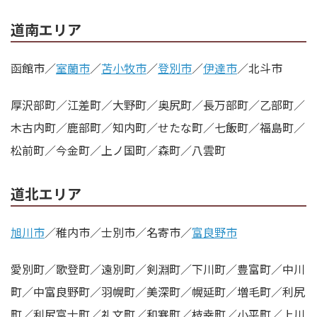
道南エリア
函館市／
室蘭市
／
苫小牧市
／
登別市
／
伊達市
／北斗市
厚沢部町／江差町／大野町／奥尻町／長万部町／乙部町／
木古内町／鹿部町／知内町／せたな町／七飯町／福島町／
松前町／今金町／上ノ国町／森町／八雲町
道北エリア
旭川市
／稚内市／士別市／名寄市／
富良野市
愛別町／歌登町／遠別町／剣淵町／下川町／豊富町／中川
町／中富良野町／羽幌町／美深町／幌延町／増毛町／利尻
町／利尻富士町／礼文町／和寒町／枝幸町／小平町／上川