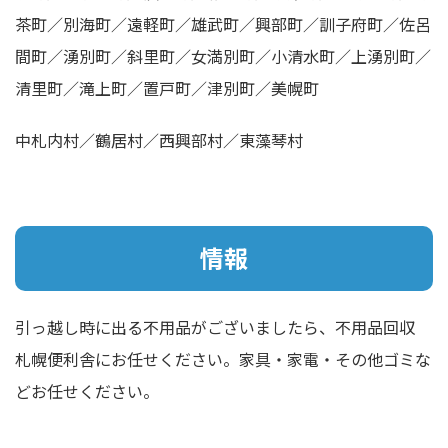
茶町／別海町／遠軽町／雄武町／興部町／訓子府町／佐呂
間町／湧別町／斜里町／女満別町／小清水町／上湧別町／
清里町／滝上町／置戸町／津別町／美幌町
中札内村／鶴居村／西興部村／東藻琴村
情報
引っ越し時に出る不用品がございましたら、不用品回収
札幌便利舎にお任せください。家具・家電・その他ゴミな
どお任せください。