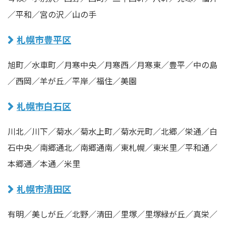
／平和／宮の沢／山の手
札幌市豊平区
旭町／水車町／月寒中央／月寒西／月寒東／豊平／中の島
／西岡／羊が丘／平岸／福住／美園
札幌市白石区
川北／川下／菊水／菊水上町／菊水元町／北郷／栄通／白
石中央／南郷通北／南郷通南／東札幌／東米里／平和通／
本郷通／本通／米里
札幌市清田区
有明／美しが丘／北野／清田／里塚／里塚緑が丘／真栄／