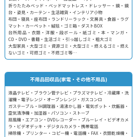
折りたたみベッド・ベッドマットレス・ドレッサー・鏡・鏡
台・姿見・カーテン・生活雑貨・インテリア小物
布団・寝具・座布団・ランドリーラック・文房具・食器・ラグ
マット・カーペット・絨毯・ゴミ箱・ダストBOX
台所用品・衣類・洋服・段ボール・紙ゴミ・本・マンガ・
CD・DVD・書籍・生活ゴミ・引っ越しゴミ・粗大ゴミ
大型家具・大型ゴミ・資源ゴミ・大型ゴミ・燃えるゴミ・燃え
ないゴミ・可燃ゴミ・不燃ゴミ等…
不用品回収品(家電・その他不用品)
液晶テレビ・ブラウン管テレビ・プラズマテレビ・冷蔵庫・洗
濯機・電子レンジ・オーブンレンジ・ガスコンロ
ガステーブル・IH調理器・湯沸かし器・電気ポット・炊飯器・
空気清浄機・加湿器・パソコン・ストーブ
扇風機・エアコン・DVDレコーダー・ブルーレイ・ビデオカメ
ラ・ビデオデッキ・デジタルカメラ・携帯電話
掃除機・プリンター・コピー機・電話機・FAX・衣類乾燥機・