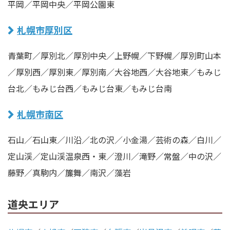
平岡／平岡中央／平岡公園東
札幌市厚別区
青葉町／厚別北／厚別中央／上野幌／下野幌／厚別町山本
／厚別西／厚別東／厚別南／大谷地西／大谷地東／もみじ
台北／もみじ台西／もみじ台東／もみじ台南
札幌市南区
石山／石山東／川沿／北の沢／小金湯／芸術の森／白川／
定山渓／定山渓温泉西・東／澄川／滝野／常盤／中の沢／
藤野／真駒内／簾舞／南沢／藻岩
道央エリア