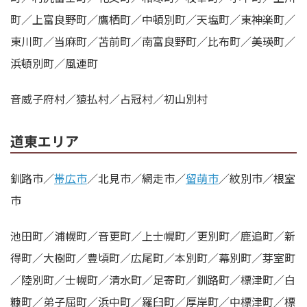
町／上富良野町／鷹栖町／中頓別町／天塩町／東神楽町／
東川町／当麻町／苫前町／南富良野町／比布町／美瑛町／
浜頓別町／風連町
音威子府村／猿払村／占冠村／初山別村
道東エリア
釧路市／
帯広市
／北見市／網走市／
留萌市
／紋別市／根室
市
池田町／浦幌町／音更町／上士幌町／更別町／鹿追町／新
得町／大樹町／豊頃町／広尾町／本別町／幕別町／芽室町
／陸別町／士幌町／清水町／足寄町／釧路町／標津町／白
糠町／弟子屈町／浜中町／羅臼町／厚岸町／中標津町／標