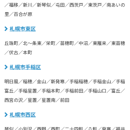
／福移／新川／新琴似／屯田／西茨戸／東茨戸／南あいの
里／百合が原
札幌市東区
丘珠町／北〜条東／栄町／苗穂町／中沼／東雁来／東苗穂
／伏古／本町
札幌市手稲区
明日風／稲穂／金山／新発寒／手稲稲穂／手稲金山／手稲
富丘／手稲星置／手稲本町／手稲前田／手稲山口／富丘／
西宮の沢／星置／星置南／前田
札幌市西区
琴似／小別沢／西野／西町／二十四軒／八軒／発寒／福井