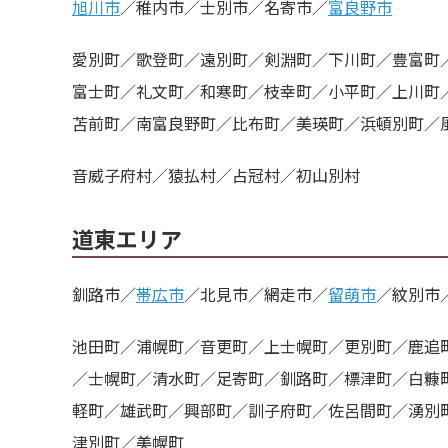
旭川市
／稚内市／士別市／名寄市／
富良野市
愛別町／歌登町／遠別町／剣淵町／下川町／豊富町
富士町／礼文町／和寒町／枝幸町／小平町／上川町
苫前町／南富良野町／比布町／美瑛町／浜頓別町／
音威子府村／猿払村／占冠村／初山別村
道東エリア
釧路市／
帯広市
／北見市／網走市／
留萌市
／紋別市
池田町／浦幌町／音更町／上士幌町／更別町／鹿追
／士幌町／清水町／足寄町／釧路町／標津町／白糠
軽町／雄武町／興部町／訓子府町／佐呂間町／湧別
津別町／美幌町