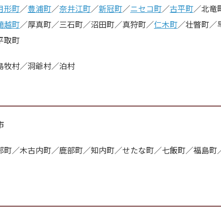
月形町
／
豊浦町
／
奈井江町
／
新冠町
／
ニセコ町
／
古平町
／北竜
蘭越町
／厚真町／三石町／沼田町／真狩町／
仁木町
／壮瞥町／
平取町
島牧村／洞爺村／泊村
市
部町／木古内町／鹿部町／知内町／せたな町／七飯町／福島町