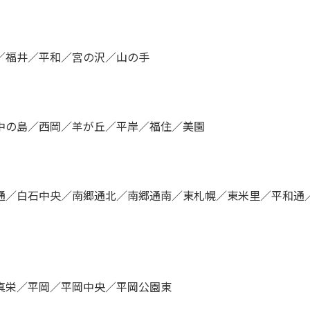
／福井／平和／宮の沢／山の手
中の島／西岡／羊が丘／平岸／福住／美園
通／白石中央／南郷通北／南郷通南／東札幌／東米里／平和通
真栄／平岡／平岡中央／平岡公園東