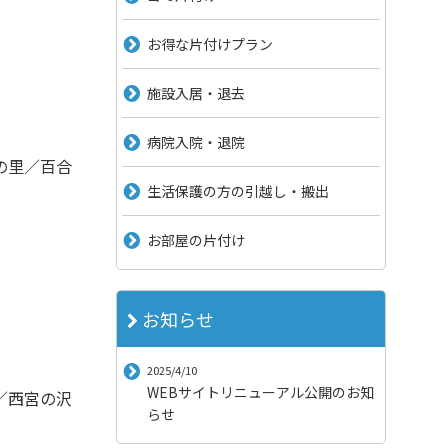
お得な片付けプラン
施設入居・退去
病院入院・退院
の里／百合
生活保護の方の引越し・搬出
お部屋の片付け
お知らせ
2025/4/10
WEBサイトリニューアル公開のお知
／西宮の沢
らせ