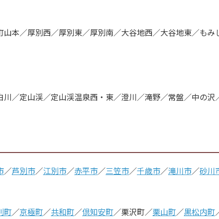
町山本／厚別西／厚別東／厚別南／大谷地西／大谷地東／もみ
白川／定山渓／定山渓温泉西・東／澄川／滝野／常盤／中の沢
市
／
芦別市
／
江別市
／
赤平市
／
三笠市
／
千歳市
／
滝川市
／
砂川
別町
／
京極町
／
共和町
／
倶知安町
／栗沢町／
栗山町
／
黒松内町