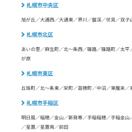
札幌市中央区
旭が丘／大通西／大通東／界川／盤渓／伏見／双子
札幌市北区
あいの里／麻生町／北〜条西／篠路／篠路町／太平
が原
札幌市東区
丘珠町／北〜条東／栄町／苗穂町／中沼／東雁来／
札幌市手稲区
明日風／稲穂／金山／新発寒／手稲稲穂／手稲金山
／星置／星置南／前田