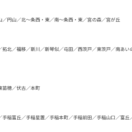
山／円山／北〜条西・東／南〜条西・東／宮の森／宮が丘
／拓北／福移／新川／新琴似／屯田／西茨戸／東茨戸／南あい
東苗穂／伏古／本町
／手稲富丘／手稲星置／手稲本町／手稲前田／手稲山口／富丘