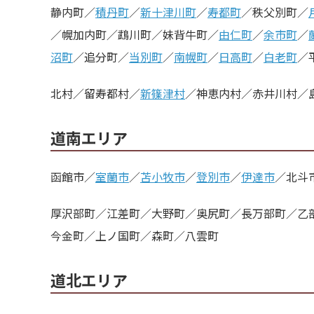
静内町／
積丹町
／
新十津川町
／
寿都町
／秩父別町／
／幌加内町／鵡川町／妹背牛町／
由仁町
／
余市町
／
沼町
／追分町／
当別町
／
南幌町
／
日高町
／
白老町
／
北村／留寿都村／
新篠津村
／神恵内村／赤井川村／
道南エリア
函館市／
室蘭市
／
苫小牧市
／
登別市
／
伊達市
／北斗
厚沢部町／江差町／大野町／奥尻町／長万部町／乙
今金町／上ノ国町／森町／八雲町
道北エリア