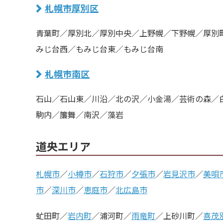
札幌市厚別区
青葉町／厚別北／厚別中央／上野幌／下野幌／厚別
みじ台西／もみじ台東／もみじ台南
札幌市南区
石山／石山東／川沿／北の沢／小金湯／芸術の森／
駒内／簾舞／南沢／藻岩
道央エリア
札幌市
／
小樽市
／
石狩市
／
夕張市
／
岩見沢市
／
美唄
市
／
深川市
／
恵庭市
／
北広島市
虻田町／
岩内町
／浦河町／
雨竜町
／上砂川町／
喜茂