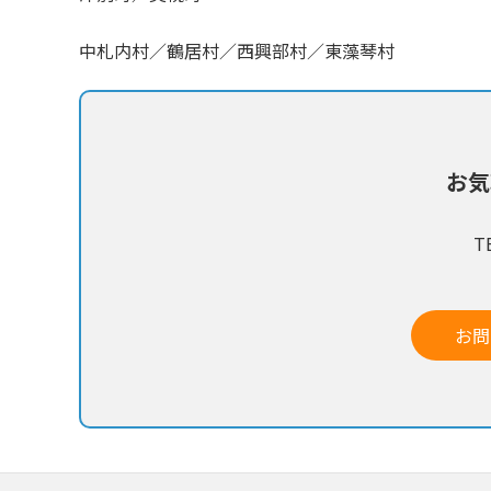
中札内村／鶴居村／西興部村／東藻琴村
お気
TE
お問