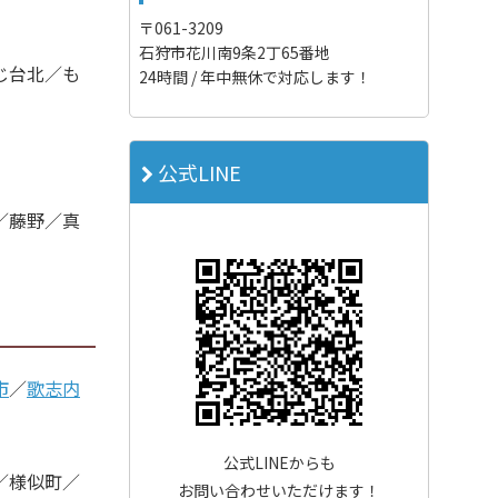
〒061-3209
石狩市花川南9条2丁65番地
じ台北／も
24時間 / 年中無休で対応します！
公式LINE
／藤野／真
市
／
歌志内
公式LINEからも
／様似町／
お問い合わせいただけます！