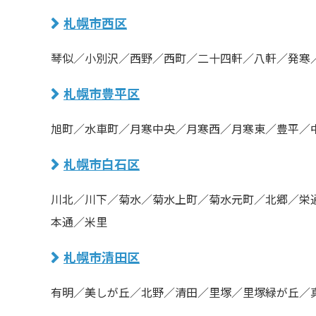
札幌市西区
琴似／小別沢／西野／西町／二十四軒／八軒／発寒
札幌市豊平区
旭町／水車町／月寒中央／月寒西／月寒東／豊平／
札幌市白石区
川北／川下／菊水／菊水上町／菊水元町／北郷／栄
本通／米里
札幌市清田区
有明／美しが丘／北野／清田／里塚／里塚緑が丘／