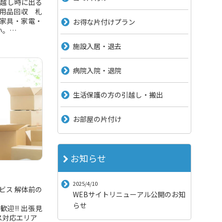
っ越し時に出る
用品回収 札
家具・家電・
お得な片付けプラン
い。
施設入居・退去
病院入院・退院
生活保護の方の引越し・搬出
お部屋の片付け
お知らせ
2025/4/10
ビス 解体前の
WEBサイトリニューアル公開のお知
らせ
迎!! 出張見
ス対応エリア