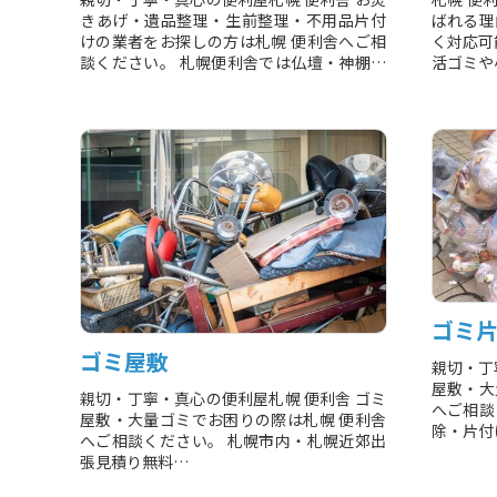
きあげ・遺品整理・生前整理・不用品片付
ばれる理
けの業者をお探しの方は札幌 便利舎へご相
く対応可
談ください。 札幌便利舎では仏壇・神棚・
活ゴミや
寝具・衣類・人形・遺...
ィス移転に
ゴミ
ゴミ屋敷
親切・丁
屋敷・大
親切・丁寧・真心の便利屋札幌 便利舎 ゴミ
へご相談
屋敷・大量ゴミでお困りの際は札幌 便利舎
除・片付け
へご相談ください。 札幌市内・札幌近郊出
張見積り無料
お電話にてお問い合わせください。