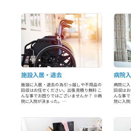
0133-62...
施設入居・退去
病院
施設に入居・退去の為引っ越しや不用品の
病院に入
回収はお任せください。出張見積り無料 こ
回収はお
んな事でお困りではございませんか？ ※病
んな事で
院に入院が決まった。
院に入院
※病院の退院が決まった。
※病院の