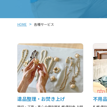
HOME
各種サービス
遺品整理・お焚き上げ
不用
親切・丁寧・真心の便利屋札幌 便利舎 お焚
札幌 便