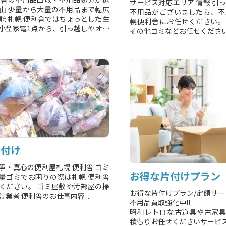
サービス対応エリア 情報 引
由 少量から大量の不用品まで幅広
不用品がございましたら、不
能 札幌 便利舎ではちょっとした生
幌便利舎にお任せください。
小型家電1点から、引っ越しやオフ
その他ゴミなどお任せくださ
伴う大量...
家の整理や片付け...
片付け
寧・真心の便利屋札幌 便利舎 ゴミ
お得な片付けプラン
量ゴミでお困りの際は札幌 便利舎
ください。 ゴミ屋敷や汚部屋の掃
お得な片付けプラン/定額サー
業者 便利舎のお仕事内容 ...
不用品買取強化中!!
昭和レトロな古道具や古家具歓
積もりお任せくださいサービ