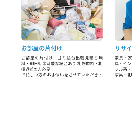
お部屋の片付け
リサ
お部屋の片付け・ゴミ処分出張見積り無
家具・家
料・即日対応可能な場合あり 札幌市内・札
具・イン
幌近郊の方必見！
ラル系・
お忙しい方のお手伝いをさせていただきま
家具・北欧
す。 アパート・マンション・一軒家の残置
物...