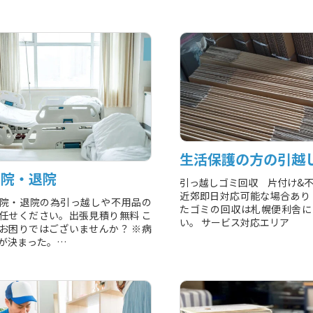
生活保護の方の引越
入院・退院
引っ越しゴミ回収 片付け&
近郊即日対応可能な場合あり
院・退院の為引っ越しや不用品の
たゴミの回収は札幌便利舎に
任せください。出張見積り無料 こ
い。 サービス対応エリア
お困りではございませんか？ ※病
が決まった。
退院が決まった。