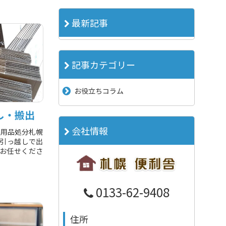
最新記事
記事カテゴリー
お役立ちコラム
し・搬出
会社情報
不用品処分札幌
 引っ越しで出
お任せくださ
0133-62-9408
住所