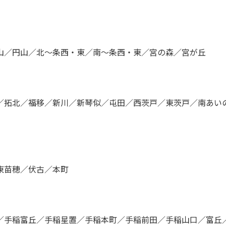
山／円山／北〜条西・東／南〜条西・東／宮の森／宮が丘
／拓北／福移／新川／新琴似／屯田／西茨戸／東茨戸／南あい
東苗穂／伏古／本町
／手稲富丘／手稲星置／手稲本町／手稲前田／手稲山口／富丘