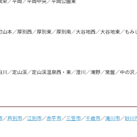
真栄／平岡／平岡中央／平岡公園東
町山本／厚別西／厚別東／厚別南／大谷地西／大谷地東／もみ
白川／定山渓／定山渓温泉西・東／澄川／滝野／常盤／中の沢
市
／
芦別市
／
江別市
／
赤平市
／
三笠市
／
千歳市
／
滝川市
／
砂川