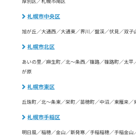
厚別区／札幌市南区
札幌市中央区
旭が丘／大通西／大通東／界川／盤渓／伏見／双子
札幌市北区
あいの里／麻生町／北〜条西／篠路／篠路町／太平
が原
札幌市東区
丘珠町／北〜条東／栄町／苗穂町／中沼／東雁来／
札幌市手稲区
明日風／稲穂／金山／新発寒／手稲稲穂／手稲金山