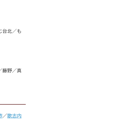
じ台北／も
／藤野／真
市
／
歌志内