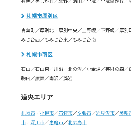
有明／美しが丘／北野／清田／里塚／里塚緑が丘／
札幌市厚別区
青葉町／厚別北／厚別中央／上野幌／下野幌／厚別
みじ台西／もみじ台東／もみじ台南
札幌市南区
石山／石山東／川沿／北の沢／小金湯／芸術の森／
駒内／簾舞／南沢／藻岩
道央エリア
札幌市
／
小樽市
／
石狩市
／
夕張市
／
岩見沢市
／
美唄
市
／
深川市
／
恵庭市
／
北広島市