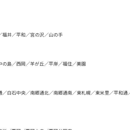
／福井／平和／宮の沢／山の手
中の島／西岡／羊が丘／平岸／福住／美園
通／白石中央／南郷通北／南郷通南／東札幌／東米里／平和通