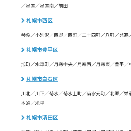
／星置／星置南／前田
札幌市西区
琴似／小別沢／西野／西町／二十四軒／八軒／発寒
札幌市豊平区
旭町／水車町／月寒中央／月寒西／月寒東／豊平／
札幌市白石区
川北／川下／菊水／菊水上町／菊水元町／北郷／栄
本通／米里
札幌市清田区